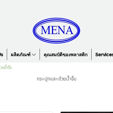
Us
ผลิตภัณฑ์
คุณสมบัติของพลาสติก
Service
วยน้ำจิ้ม
กระปุกและถ้วยน้ำจิ้ม