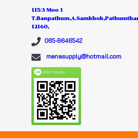
115/3 Moo 1
T.Banpathum,A.Samkhok,Pathumtha
12160,
065-8646542
menasupply@hotmail.com
@847dhohe