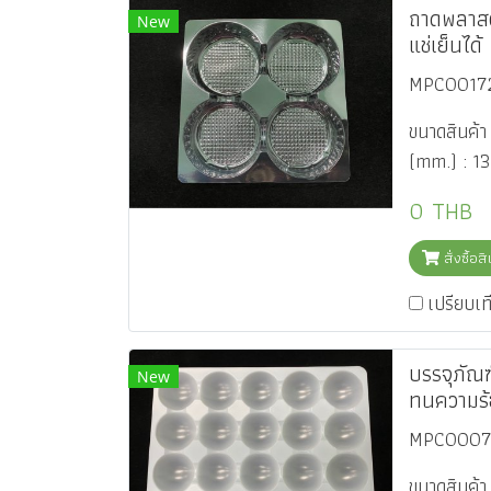
ถาดพลาสต
New
แช่เย็นได้
MPC0017
ขนาดสินค้
(mm.) : 1
0 THB
สั่งซื้อส
เปรียบเท
บรรจุภัณ
New
ทนความร้
MPC0007
ขนาดสินค้